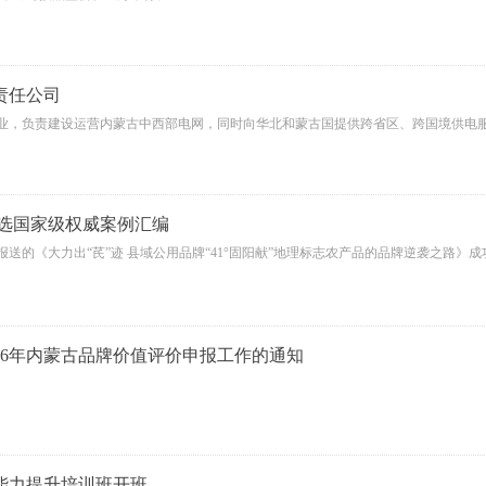
责任公司
业，负责建设运营内蒙古中西部电网，同时向华北和蒙古国提供跨省区、跨国境供电
入选国家级权威案例汇编
送的《大力出“芪”迹 县域公用品牌“41°固阳献”地理标志农产品的品牌逆袭之路》
26年内蒙古品牌价值评价申报工作的通知
能力提升培训班开班