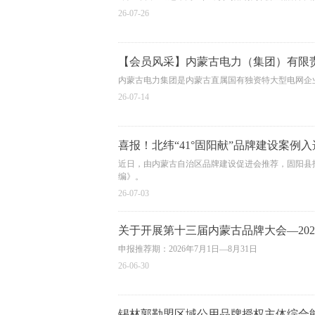
26-07-26
【会员风采】内蒙古电力（集团）有限
内蒙古电力集团是内蒙古直属国有独资特大型电网企
26-07-14
喜报！北纬“41°固阳献”品牌建设案例
近日，由内蒙古自治区品牌建设促进会推荐，固阳县报
编》。
26-07-03
关于开展第十三届内蒙古品牌大会—20
申报推荐期：2026年7月1日—8月31日
26-06-30
锡林郭勒盟区域公用品牌授权主体综合