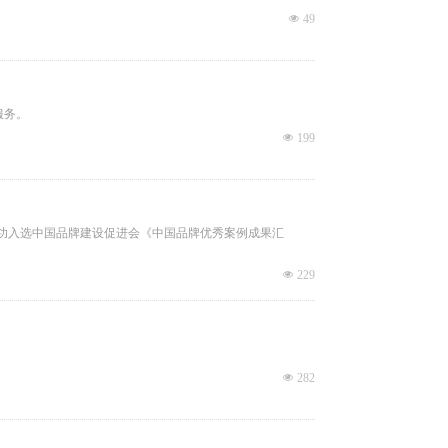
넶
49
服务。
넶
199
成功入选中国品牌建设促进会《中国品牌优秀案例成果汇
넶
229
넶
282