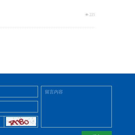
넶
225